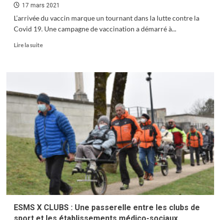
17 mars 2021
L’arrivée du vaccin marque un tournant dans la lutte contre la
Covid 19. Une campagne de vaccination a démarré à...
En
Lire la suite
savoir
plus
sur
Vaccination
:
prenez
rendez-
vous
!
ESMS X CLUBS : Une passerelle entre les clubs de
sport et les établissements médico-sociaux