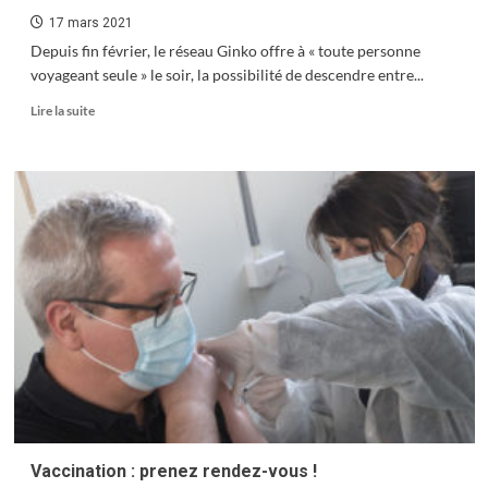
17 mars 2021
Depuis fin février, le réseau Ginko offre à « toute personne
voyageant seule » le soir, la possibilité de descendre entre...
En
Lire la suite
savoir
plus
sur
Ginko
:
Descente
à
la
demande
Vaccination : prenez rendez-vous !