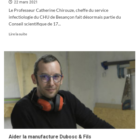
22 mars 2021
Le Professeur Catherine Chirouze, cheffe du service
infectiologie du CHU de Besançon fait désormais partie du
Conseil scientifique de 17...
En
Lire la suite
savoir
plus
sur
Une
Bisontine
au
conseil
scientifique
Aider la manufacture Dubosc & Fils