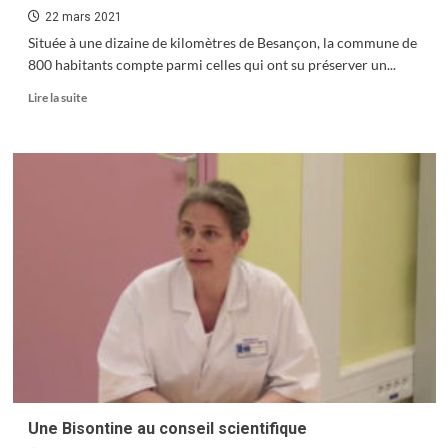
22 mars 2021
Située à une dizaine de kilomètres de Besançon, la commune de
800 habitants compte parmi celles qui ont su préserver un...
En
Lire la suite
savoir
plus
sur
LARNOD,
un
« esprit
village »
sur
les
premières
marches
du
Jura
Une Bisontine au conseil scientifique