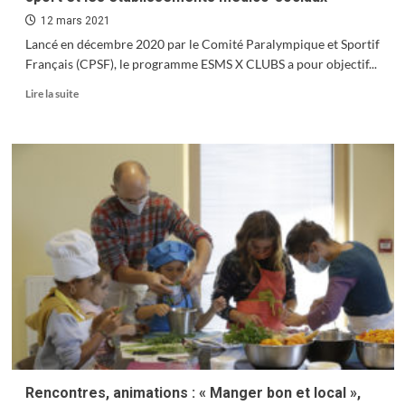
12 mars 2021
Lancé en décembre 2020 par le Comité Paralympique et Sportif
Français (CPSF), le programme ESMS X CLUBS a pour objectif...
En
Lire la suite
savoir
plus
sur
ESMS
X
CLUBS
:
Une
passerelle
entre
les
clubs
de
sport
et
les
établissements
Rencontres, animations : « Manger bon et local »,
médico-