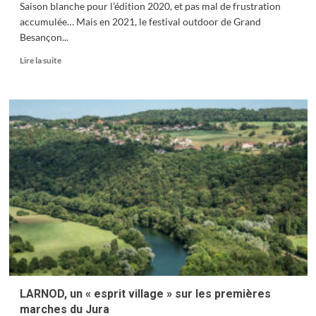
Saison blanche pour l’édition 2020, et pas mal de frustration
accumulée… Mais en 2021, le festival outdoor de Grand
Besançon...
En
Lire la suite
savoir
plus
sur
Grandes
Heures
Nature
revient
en
2021
LARNOD, un « esprit village » sur les premières
marches du Jura