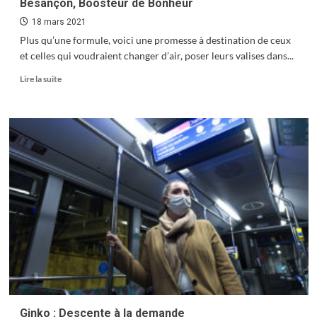
Besançon, Boosteur de Bonheur
18 mars 2021
Plus qu’une formule, voici une promesse à destination de ceux
et celles qui voudraient changer d’air, poser leurs valises dans...
En
Lire la suite
savoir
plus
sur
Besançon,
Boosteur
de
Bonheur
Ginko : Descente à la demande