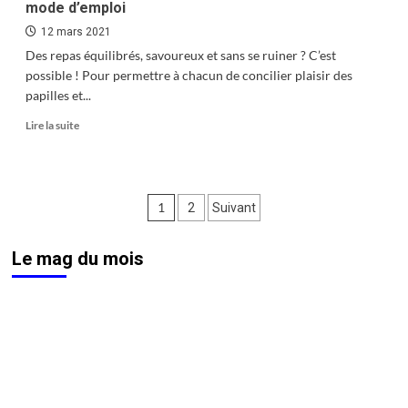
mode d’emploi
sociaux
12 mars 2021
Des repas équilibrés, savoureux et sans se ruiner ? C’est
possible ! Pour permettre à chacun de concilier plaisir des
papilles et...
En
Lire la suite
savoir
plus
sur
Rencontres,
Pagination
1
2
Suivant
animations
:
des
« Manger
Le mag du mois
publications
bon
et
local »,
mode
d’emploi