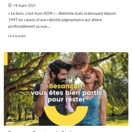
18 mars 2021
« Le bois, c’est mon ADN » : ébéniste mais malvoyant depuis
1997 en raison d’une rétinite pigmentaire qui altère
profondément sa vue,...
En
Lire la suite
savoir
plus
sur
Aider
la
manufacture
Dubosc
&
Fils