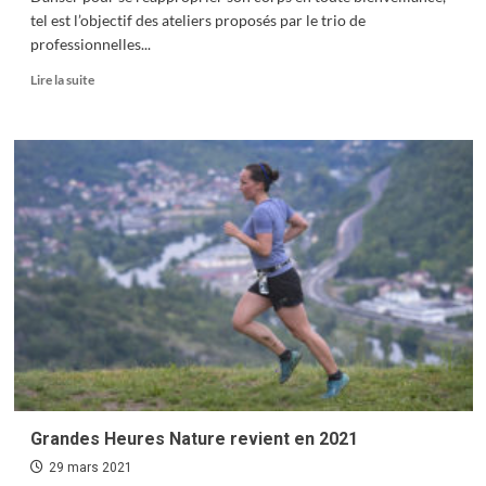
tel est l’objectif des ateliers proposés par le trio de
professionnelles...
En
Lire la suite
savoir
plus
sur
Danser
pour
lutter
contre
la
grossophobie
Grandes Heures Nature revient en 2021
29 mars 2021