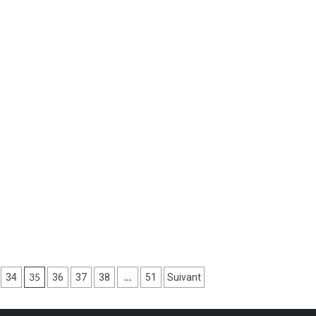
oiturage
droits
che
des
femmes
36
35
…
34
36
37
38
51
Suivant