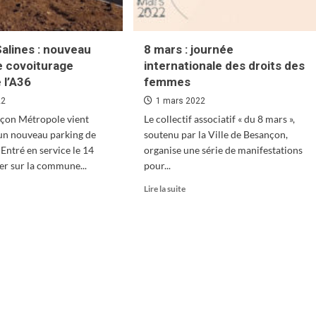
alines : nouveau
8 mars : journée
e covoiturage
internationale des droits des
 l’A36
femmes
22
1 mars 2022
çon Métropole vient
Le collectif associatif « du 8 mars »,
un nouveau parking de
soutenu par la Ville de Besançon,
 Entré en service le 14
organise une série de manifestations
ier sur la commune...
pour...
En
Lire la suite
oir
savoir
s
plus
sur
erey-
8
ines
mars
:
veau
journée
king
internationale
des