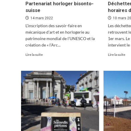
Partenariat horloger bisonto-
Déchetter
suisse
horaires 
14 mars 2022
10 mars 2
L’inscription des savoir-faire en
Les déchett
mécanique d’art et en horlogerie au
retrouvent le
patrimoine mondial de l’UNESCO et la
1er mars. Le
création de « l’Arc...
intervient le
En
En
Lire la suite
Lire la suite
savoir
sav
plus
plu
sur
sur
Partenariat
Déc
horloger
:
bisonto-
ret
suisse
aux
hor
d’é