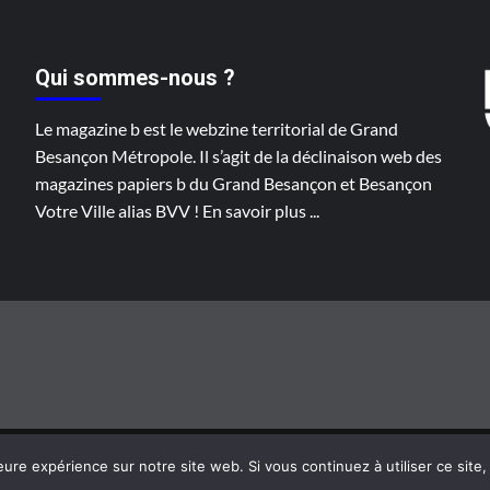
Qui sommes-nous ?
Le magazine b est le webzine territorial de Grand
Besançon Métropole. Il s’agit de la déclinaison web des
magazines papiers b du Grand Besançon et Besançon
Votre Ville alias BVV !
En savoir plus
...
Grand Besançon Métropole 2020 ©
|
CoverNews
par AF themes
eure expérience sur notre site web. Si vous continuez à utiliser ce sit