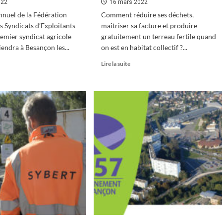
022
16 mars 2022
nnuel de la Fédération
Comment réduire ses déchets,
s Syndicats d’Exploitants
maîtriser sa facture et produire
remier syndicat agricole
gratuitement un terreau fertile quand
tiendra à Besançon les...
on est en habitat collectif ?...
En
Lire la suite
oir
savoir
s
plus
sur
Compostage
SEA
en
immeuble
grès
:
c’est
ançon
le
pied
!