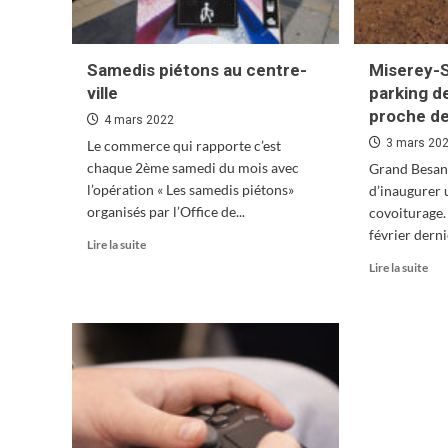
Samedis piétons au centre-
Miserey-S
ville
parking d
proche de
4 mars 2022
3 mars 20
Le commerce qui rapporte c’est
chaque 2ème samedi du mois avec
Grand Besan
l’opération « Les samedis piétons»
d’inaugurer 
organisés par l’Office de...
covoiturage.
février dern
En
Lire la suite
savoir
En
Lire la suite
plus
sav
sur
plu
Samedis
sur
piétons
Mis
au
Sal
centre-
:
ville
nou
par
de