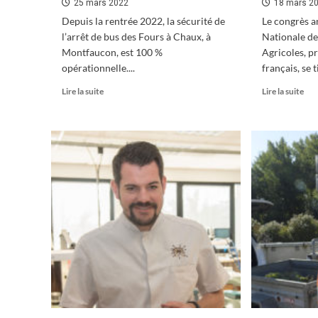
25 mars 2022
18 mars 2
Depuis la rentrée 2022, la sécurité de
Le congrès a
l’arrêt de bus des Fours à Chaux, à
Nationale de
Montfaucon, est 100 %
Agricoles, p
opérationnelle....
français, se 
En
En
Lire la suite
Lire la suite
savoir
sav
plus
plu
sur
sur
Montfaucon
La
:
FN
sécurisation
en
réussie
con
à
à
l’arrêt
Bes
de
bus