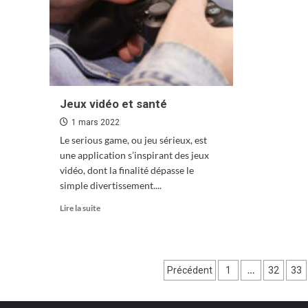
cov
pro
de
l’A
Jeux vidéo et santé
1 mars 2022
Le serious game, ou jeu sérieux, est
une application s’inspirant des jeux
vidéo, dont la finalité dépasse le
simple divertissement....
En
Lire la suite
savoir
plus
sur
Jeux
Pagination
…
Précédent
1
32
33
vidéo
et
des
santé