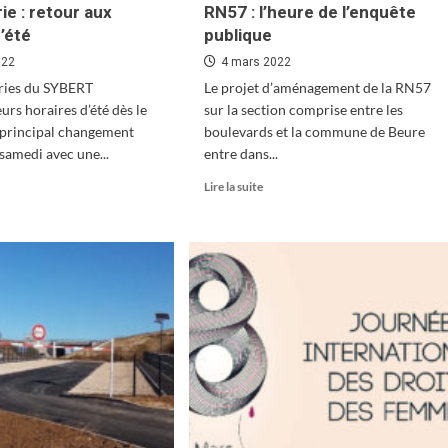
ie : retour aux
RN57 : l’heure de l’enquête
d’été
publique
022
4 mars 2022
eries du SYBERT
Le projet d’aménagement de la RN57
urs horaires d’été dès le
sur la section comprise entre les
 principal changement
boulevards et la commune de Beure
 samedi avec une...
entre dans...
En
Lire la suite
oir
savoir
s
plus
sur
hetterie
RN57
:
our
l’heure
de
aires
l’enquête
té
publique