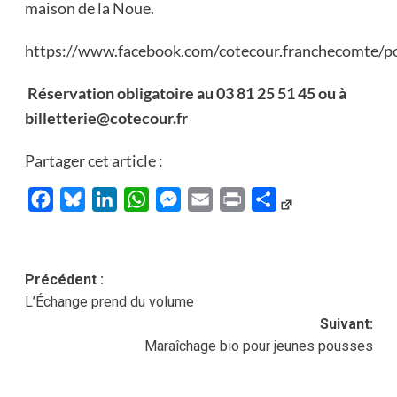
maison de la Noue.
https://www.facebook.com/cotecour.franchecomte/
Réservation obligatoire au 03 81 25 51 45 ou à
billetterie@cotecour.fr
Partager cet article :
Facebook
Bluesky
LinkedIn
WhatsApp
Messenger
Email
Print
Partager
Navigation
Précédent :
L’Échange prend du volume
d’article
Suivant:
Maraîchage bio pour jeunes pousses