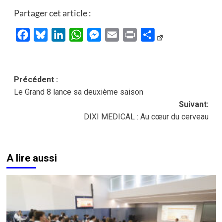
Partager cet article :
Facebook
Bluesky
LinkedIn
WhatsApp
Messenger
Email
Print
Partager
Navigation
Précédent :
Le Grand 8 lance sa deuxième saison
d’article
Suivant:
DIXI MEDICAL : Au cœur du cerveau
A lire aussi