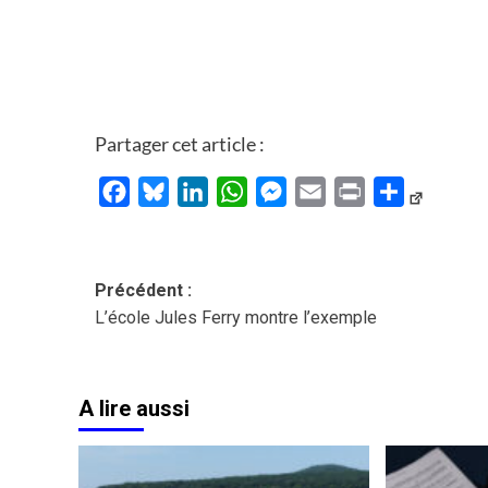
Partager cet article :
Facebook
Bluesky
LinkedIn
WhatsApp
Messenger
Email
Print
Partager
Navigation
Précédent :
L’école Jules Ferry montre l’exemple
d’article
A lire aussi