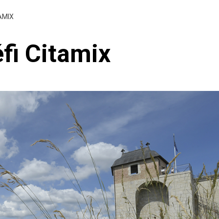
AMIX
éfi Citamix