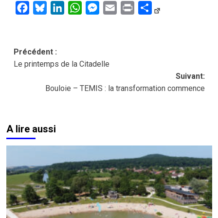
Facebook
Bluesky
LinkedIn
WhatsApp
Messenger
Email
Print
Partager
Navigation
Précédent :
Le printemps de la Citadelle
d’article
Suivant:
Bouloie – TEMIS : la transformation commence
A lire aussi