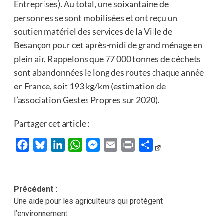
Entreprises). Au total, une soixantaine de
personnes se sont mobilisées et ont reçu un
soutien matériel des services de la Ville de
Besançon pour cet après-midi de grand ménage en
plein air. Rappelons que 77 000 tonnes de déchets
sont abandonnées le long des routes chaque année
en France, soit 193 kg/km (estimation de
l’association Gestes Propres sur 2020).
Partager cet article :
Facebook
Bluesky
LinkedIn
WhatsApp
Messenger
Email
Print
Partager
Navigation
Précédent :
Une aide pour les agriculteurs qui protègent
d’article
l’environnement