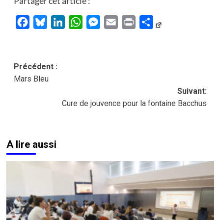
Partager cet article :
Facebook
Bluesky
LinkedIn
WhatsApp
Messenger
Email
Print
Partager
Navigation
Précédent :
Mars Bleu
d’article
Suivant:
Cure de jouvence pour la fontaine Bacchus
A lire aussi