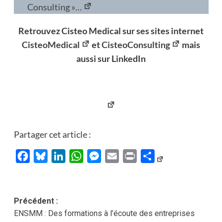
Consulting »…
Retrouvez Cisteo Medical sur ses sites internet
CisteoMedical
et
CisteoConsulting
mais
aussi sur LinkedIn
LinkedIn
Partager cet article :
Facebook
Bluesky
LinkedIn
WhatsApp
Messenger
Email
Print
Partager
Navigation
Précédent :
ENSMM : Des formations à l’écoute des entreprises
d’article