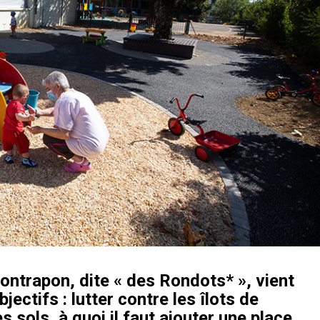
ontrapon, dite « des Rondots* », vient
ectifs : lutter contre les îlots de
s sols, à quoi il faut ajouter une place