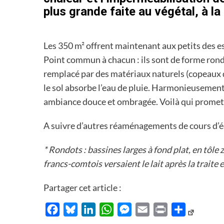
plus grande faite au végétal, à la 
Les 350 m² offrent maintenant aux petits des esp
Point commun à chacun : ils sont de forme ronde
remplacé par des matériaux naturels (copeaux d
le sol absorbe l’eau de pluie. Harmonieusemen
ambiance douce et ombragée. Voilà qui promet de
A suivre d’autres réaménagements de cours d’éc
* Rondots : bassines larges à fond plat, en tôle
francs-comtois versaient le lait après la traite 
Partager cet article :
Facebook
Bluesky
LinkedIn
WhatsApp
Messenger
Email
Print
Partager