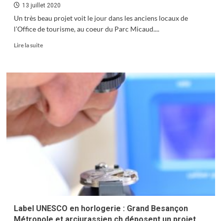
13 juillet 2020
Un très beau projet voit le jour dans les anciens locaux de
l’Office de tourisme, au coeur du Parc Micaud....
En
Lire la suite
savoir
plus
sur
Un
nouveau
restaurant
gastronomique
à
Besançon
Label UNESCO en horlogerie : Grand Besançon
Métropole et arcjurassien.ch déposent un projet