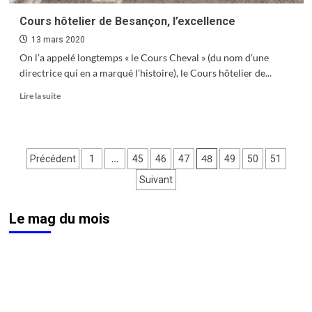
projet
Interreg
Cours hôtelier de Besançon, l’excellence
13 mars 2020
On l’a appelé longtemps « le Cours Cheval » (du nom d’une
directrice qui en a marqué l’histoire), le Cours hôtelier de...
En
Lire la suite
savoir
plus
sur
Cours
Pagination
…
48
Précédent
1
45
46
47
49
50
51
hôtelier
de
des
Suivant
Besançon,
publications
l’excellence
Le mag du mois