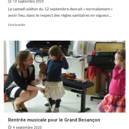
10 septembre 2020
Le samedi piéton du 12 septembre devrait « normalement »
avoir lieu, dans le respect des règles sanitaires en vigueur...
En
Lire la suite
savoir
plus
sur
Samedis
piétons
maintenus
Rentrée musicale pour le Grand Besançon
9 septembre 2020