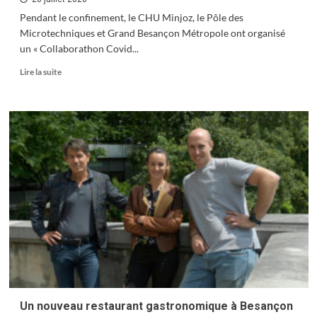
Pendant le confinement, le CHU Minjoz, le Pôle des
Microtechniques et Grand Besançon Métropole ont organisé
un « Collaborathon Covid...
En
Lire la suite
savoir
plus
sur
Collaborathon
Covid
19,
une
première
Un nouveau restaurant gastronomique à Besançon