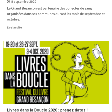
8 septembre 2020
Le Grand Besançon est partenaire des collectes de sang
organisées dans ses communes durant les mois de septembre et
octobre.
En
Lire la suite
savoir
plus
sur
Collectes
de
sang
en
septembre
et
octobre
2020
Livres dans la Boucle 2020 : prenez dates !