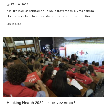
17 août 2020
Malgré la crise sanitaire que nous traversons, Livres dans la
Boucle aura bien lieu mais dans un format réinventé. Une...
En
Lire la suite
savoir
plus
sur
Livres
dans
la
Boucle
2020
:
prenez
dates
!
Hacking Health 2020 : inscrivez vous !