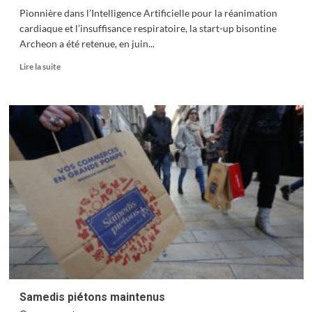
Pionnière dans l’Intelligence Artificielle pour la réanimation
cardiaque et l’insuffisance respiratoire, la start-up bisontine
Archeon a été retenue, en juin...
En
Lire la suite
savoir
plus
sur
Lutte
anti-
Covid
:
Archeon,
l’excellence
bisontine
reconnue
par
l’Europe
Samedis piétons maintenus