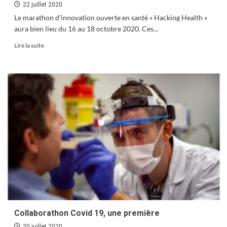
22 juillet 2020
Le marathon d’innovation ouverte en santé « Hacking Health »
aura bien lieu du 16 au 18 octobre 2020. Ces...
En
Lire la suite
savoir
plus
sur
Hacking
Health
2020
:
inscrivez
vous
!
Collaborathon Covid 19, une première
20 juillet 2020