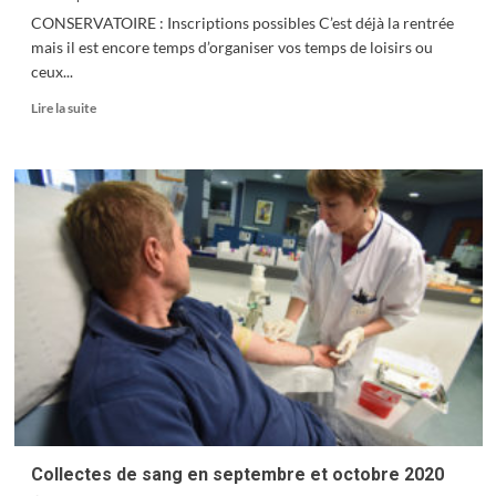
CONSERVATOIRE : Inscriptions possibles C’est déjà la rentrée
mais il est encore temps d’organiser vos temps de loisirs ou
ceux...
En
Lire la suite
savoir
plus
sur
Rentrée
musicale
pour
le
Grand
Besançon
Collectes de sang en septembre et octobre 2020